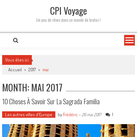
CPI Voyage
Un peu de rêves dans ce monde de brutes !
Vous êtes ici
Accueil
>
2017
>
mai
MONTH: MAI 2017
10 Choses À Savoir Sur La Sagrada Familia
Les autres villes d'Europe
by
Frédéric
-
1
26 mai 2017