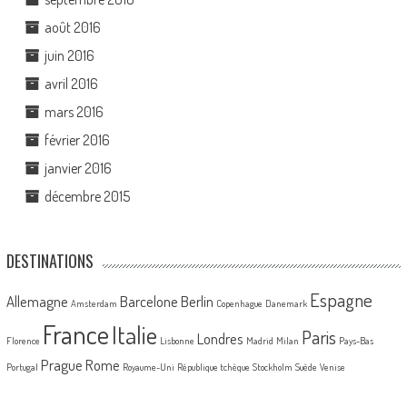
août 2016
juin 2016
avril 2016
mars 2016
février 2016
janvier 2016
décembre 2015
DESTINATIONS
Espagne
Allemagne
Barcelone
Berlin
Amsterdam
Copenhague
Danemark
France
Italie
Paris
Londres
Florence
Lisbonne
Madrid
Milan
Pays-Bas
Prague
Rome
Portugal
Royaume-Uni
République tchèque
Stockholm
Suède
Venise