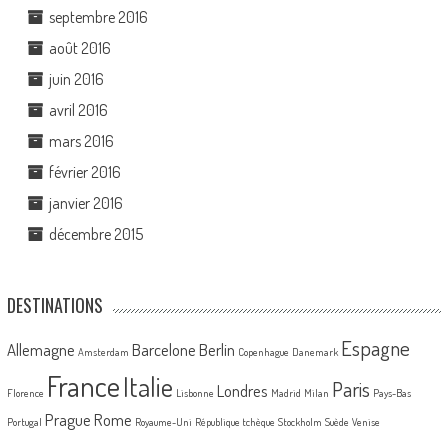
septembre 2016
août 2016
juin 2016
avril 2016
mars 2016
février 2016
janvier 2016
décembre 2015
DESTINATIONS
Espagne
Allemagne
Barcelone
Berlin
Amsterdam
Copenhague
Danemark
France
Italie
Paris
Londres
Florence
Lisbonne
Madrid
Milan
Pays-Bas
Prague
Rome
Portugal
Royaume-Uni
République tchèque
Stockholm
Suède
Venise