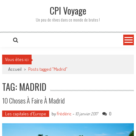
CPI Voyage
Un peu de rêves dans ce monde de brutes !
Vous êtes ici
Accueil
>
Posts tagged "Madrid"
TAG: MADRID
10 Choses À Faire À Madrid
Les capitales d'Europe
by
Frédéric
-
0
10 janvier 2017