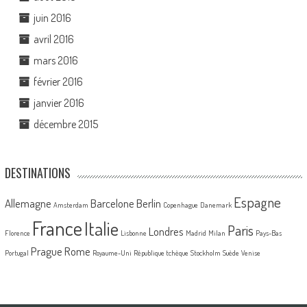
juin 2016
avril 2016
mars 2016
février 2016
janvier 2016
décembre 2015
DESTINATIONS
Espagne
Allemagne
Barcelone
Berlin
Amsterdam
Copenhague
Danemark
France
Italie
Paris
Londres
Florence
Lisbonne
Madrid
Milan
Pays-Bas
Prague
Rome
Portugal
Royaume-Uni
République tchèque
Stockholm
Suède
Venise