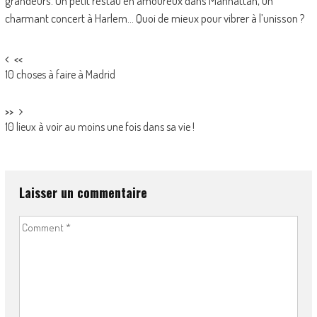
grandeurs. Un petit restau en amoureux dans Manhattan, un
charmant concert à Harlem… Quoi de mieux pour vibrer à l’unisson ?
Post navigation
<<
10 choses à faire à Madrid
>>
10 lieux à voir au moins une fois dans sa vie !
Laisser un commentaire